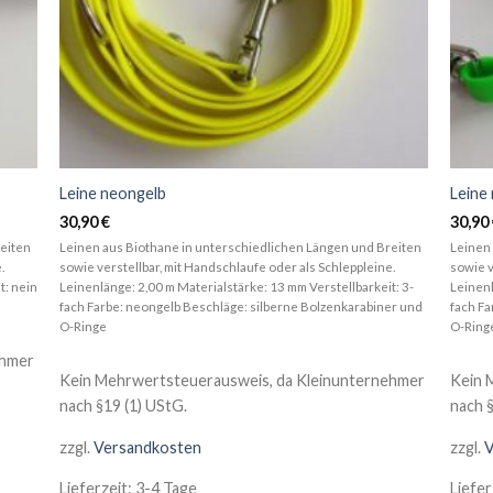
Leine neongelb
Leine
30,90
€
30,90
eiten
Leinen aus Biothane in unterschiedlichen Längen und Breiten
Leinen 
.
sowie verstellbar, mit Handschlaufe oder als Schleppleine.
sowie v
t: nein
Leinenlänge: 2,00 m Materialstärke: 13 mm Verstellbarkeit: 3-
Leinenl
fach Farbe: neongelb Beschläge: silberne Bolzenkarabiner und
fach Fa
O-Ringe
O-Ring
ehmer
Kein Mehrwertsteuerausweis, da Kleinunternehmer
Kein 
nach §19 (1) UStG.
nach §
zzgl.
Versandkosten
zzgl.
V
Lieferzeit:
3-4 Tage
Liefer