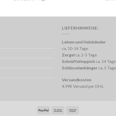
LIEFERHINWEISE:
Leinen und Halsbänder
ca. 10-14 Tage
Zergel
ca. 2-5 Tage
Schnüffelteppich
ca. 14 Tage
Schlüsselanhänger
ca. 5 Tage
Versandkosten
4,99€ Versand per DHL
PayPal
Bank
Cash
Transfer
on