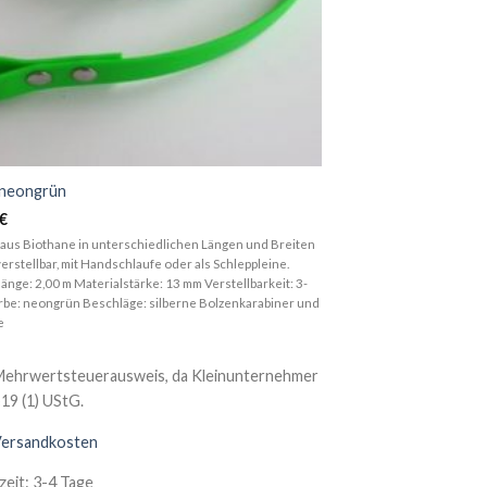
 neongrün
€
aus Biothane in unterschiedlichen Längen und Breiten
erstellbar, mit Handschlaufe oder als Schleppleine.
änge: 2,00 m Materialstärke: 13 mm Verstellbarkeit: 3-
rbe: neongrün Beschläge: silberne Bolzenkarabiner und
e
Mehrwertsteuerausweis, da Kleinunternehmer
19 (1) UStG.
ersandkosten
zeit:
3-4 Tage