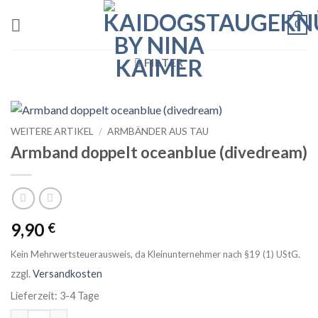
Zum
0
Inhalt
springen
FILTER
WEITERE ARTIKEL
/
ARMBÄNDER AUS TAU
Armband doppelt oceanblue (divedream)
9,90
€
Kein Mehrwertsteuerausweis, da Kleinunternehmer nach §19 (1) UStG.
zzgl.
Versandkosten
Lieferzeit:
3-4 Tage
Armband doppelt oceanblue (divedream) Menge