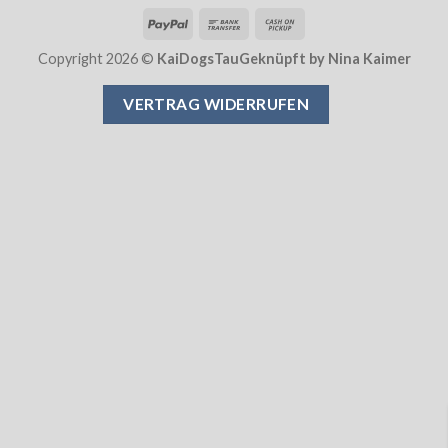
PayPal
Bank
Cash
Transfer
on
Copyright 2026 ©
KaiDogsTauGeknüpft by Nina Kaimer
Pickup
VERTRAG WIDERRUFEN