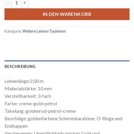
IN DEN WARENKORB
Kategorie:
Weitere Leinen/Tauleinen
BESCHREIBUNG
Leinenlänge:2,00 m
Materialstärke: 10 mm
Verstellbarkeit: 3-fach
Farbe: creme-gold-petrol
Takelung: goldenrod-petrol-creme
Beschläge: goldenfarbene Scherenkarabiner, O-Ringe und
Endkappen
Verzierungen: Unendlichkeitszeichen Gold und