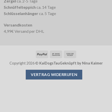
Zergel
ca. 2-5 Tage
Schnüffelteppich
ca. 14 Tage
Schlüsselanhänger
ca. 5 Tage
Versandkosten
4,99€ Versand per DHL
PayPal
Bank
Cash
Transfer
on
Copyright 2026 ©
KaiDogsTauGeknüpft by Nina Kaimer
Pickup
VERTRAG WIDERRUFEN