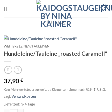
Zum
0
Inhalt
springen
FILTER
WEITERE LEINEN/TAULEINEN
Hundeleine/Tauleine „roasted Caramell“
37,90
€
Kein Mehrwertsteuerausweis, da Kleinunternehmer nach §19 (1) UStG.
zzgl.
Versandkosten
Lieferzeit:
3-4 Tage
Hundeleine/Tauleine "roasted Caramell" Menge